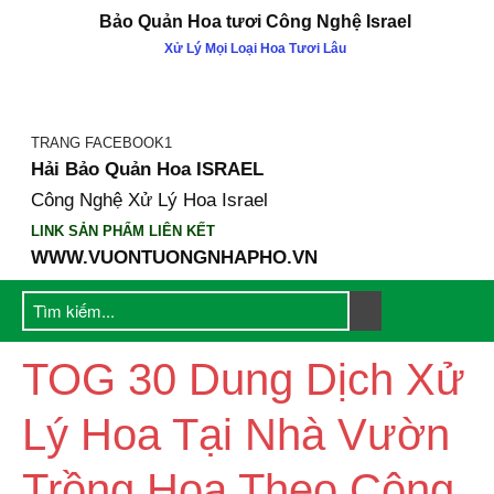
Bảo Quản Hoa tươi Công Nghệ Israel
Xử Lý Mọi Loại Hoa Tươi Lâu
GIỚI THIỆU
Công ty Khang Ngọc Khánh
Catalogue Sản Phẩm KNK
TRANG FACEBOOK1
Hải Bảo Quản Hoa ISRAEL
Cty Mẹ Gadot Israel
Công Nghệ Xử Lý Hoa Israel
Hội Thảo & Sự Kiện
LINK SẢN PHẨM LIÊN KẾT
SẢN PHẨM
WWW.VUONTUONGNHAPHO.VN
1. Dưỡng Hoa tại nhà
2. Dưỡng Hoa SHOP
3. Dưỡng Hoa Tại Chợ
TOG 30 Dung Dịch Xử
Nước Cắm Hoa Longlife SL
Nước TOG Galileo Đậm Đặc
Lý Hoa Tại Nhà Vườn
4. MÀU NHUỘM HOA NHẬP
KHẨU (NƯỚC & BỘT)
1. SƠN XỊT MÀU HOA ÚC
Trồng Hoa Theo Công