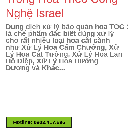
2. NƯỚC NHUỘM HOA
ISRAEL
Nghệ Israel
2. BỘT NHUỘM HOA ISRAEL
3. MÀU NHUỘM BỘT 20 MÀU
Dung dịch xử lý bảo quản hoa TOG 
12 TOG XỬ LÝ HOA TẠI VƯỜN
là chế phẩm đặc biệt dùng xử lý
GROWERS
cho rất nhiều loại hoa cắt cành
TOG 6 dùng Rữa Hoa CLO
như Xử Lý Hoa Cẩm Chướng, Xử
TOG Galileo Nội Địa & Cúc XK
Lý Hoa Cát Tường, Xử Lý Hoa Lan
Hồ Điệp, Xử Lý Hoa Hướng
TOG 10 Dưỡng Hoa Hồng
Dương và Khác...
TOG STAR Hoa Hồng Kho
Lạnh
TOG 30 Cẩm chướng, Cát
Tường, Lay ơn, Mặt trời
TOG L103 Kiềm Hoa Lily
TOG 75 Ức Chế Ethylene Hoa
TOG 3 Xử Lý Baby Salem
5. Keo Bẫy Vàng Israel
Hotline:
0902.417.686
6. Keo Bẫy Bọ Trĩ